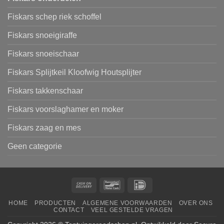
Fiskars schep riek schoffel
Fiskars snoeigiraffe
Fiskars snoeischaar
Fiskars Splijtkeil Kloofwig Houtsplijter
Fiskars takkenschaar
Fiskars voorslaghamer en moker
Fiskars zaag en mes
Geen categorie
Cash
Bancontact
IDeal
On
HOME
PRODUCTEN
ALGEMENE VOORWAARDEN
OVER ONS
Delivery
CONTACT
VEEL GESTELDE VRAGEN