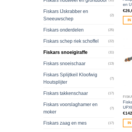
Fiskars houweel en grondboor
(11)
en 
€
26,
Fiskars IJskrabber en
(2)
Sneeuwschep
I
Fiskars onderdelen
(25)
Fiskars schep riek schoffel
(22)
Fiskars snoeigiraffe
(11)
Fiskars snoeischaar
(13)
Fiskars Splijtkeil Kloofwig
(7)
Houtsplijter
Fiskars takkenschaar
(17)
FISK
Fisk
Fiskars voorslaghamer en
UPX
(7)
moker
€
142
Fiskars zaag en mes
I
(17)