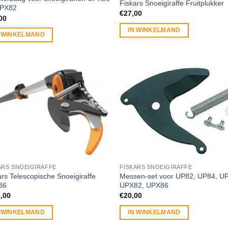
Fiskars Snoeigiraffe Fruitplukker
UPX82
€
27,00
00
IN WINKELMAND
N WINKELMAND
ARS SNOEIGIRAFFE
FISKARS SNOEIGIRAFFE
ars Telescopische Snoeigiraffe
Messen-set voor UP82, UP84, U
86
UPX82, UPX86
,00
€
20,00
N WINKELMAND
IN WINKELMAND