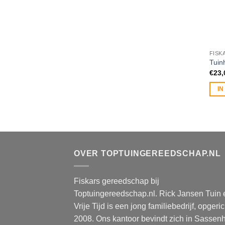
FISK
Tuin
€
23,
I
OVER TOPTUINGEREEDSCHAP.NL
Fiskars gereedschap bij
Toptuingereedschap.nl. Rick Jansen Tuin 
Vrije Tijd is een jong familiebedrijf, opgeric
2008. Ons kantoor bevindt zich in Sassen