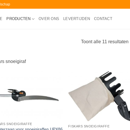
edschap
E
PRODUCTEN
OVER ONS
LEVERTIJDEN
CONTACT
Toont alle 11 resultaten
ars snoeigiraf
ARS SNOEIGIRAFFE
FISKARS SNOEIGIRAFFE
terzaag voor snoeigiraffen UPX86