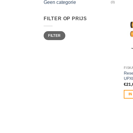
Geen categorie
(0)
FILTER OP PRIJS
Min.
Max.
FILTER
prijs
prijs
FISK
Rese
UPX
€
21,
I