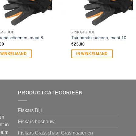
ARS BIJL
FISKARS BIJL
handschoenen, maat 8
Tuinhandschoenen, maat 10
00
€
23,00
N WINKELMAND
IN WINKELMAND
PRODUCTCATEGORIEËN
Fiskars Bijl
en
Fiskars bosbouw
ht in
heim
Fiskars Grasschaar Grasmaaier en