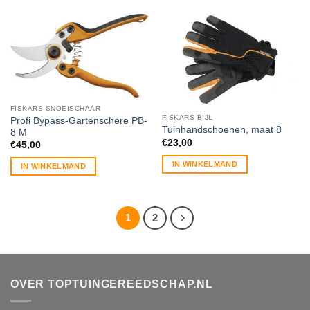
FISKARS SNOEISCHAAR
FISKARS BIJL
Profi Bypass-Gartenschere PB-
Tuinhandschoenen, maat 8
8 M
€
23,00
€
45,00
IN WINKELMAND
IN WINKELMAND
1
2
OVER TOPTUINGEREEDSCHAP.NL