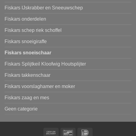
Fiskars IJskrabber en Sneeuwschep
Fiskars onderdelen
Fiskars schep riek schoffel
Fiskars snoeigiraffe
Fiskars snoeischaar
Fiskars Splijtkeil Kloofwig Houtsplijter
Fiskars takkenschaar
Fiskars voorslaghamer en moker
Fiskars zaag en mes
Geen categorie
Cash
Bancontact
IDeal