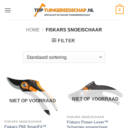
Ga
0
naar
inhoud
HOME
/
FISKARS SNOEISCHAAR
FILTER
NIET OP VOORRAAD
NIET OP VOORRAAD
FISKARS SNOEISCHAAR
Fiskars Power-Lever™
FISKARS SNOEISCHAAR
Fiskars P68 SmartFit™
Scharnier-snoeischaar,