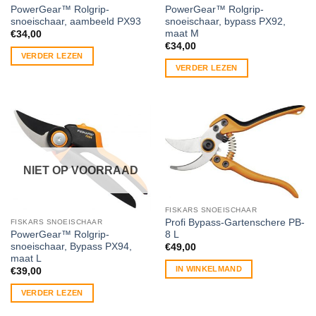
PowerGear™ Rolgrip-
PowerGear™ Rolgrip-
snoeischaar, aambeeld PX93
snoeischaar, bypass PX92,
maat M
€
34,00
€
34,00
VERDER LEZEN
VERDER LEZEN
NIET OP VOORRAAD
FISKARS SNOEISCHAAR
Profi Bypass-Gartenschere PB-
FISKARS SNOEISCHAAR
8 L
PowerGear™ Rolgrip-
snoeischaar, Bypass PX94,
€
49,00
maat L
IN WINKELMAND
€
39,00
VERDER LEZEN