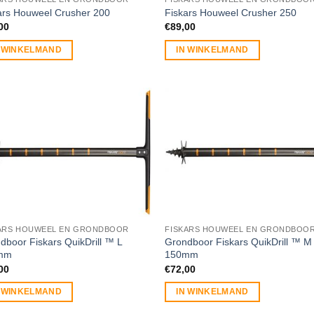
ars Houweel Crusher 200
Fiskars Houweel Crusher 250
00
€
89,00
N WINKELMAND
IN WINKELMAND
ARS HOUWEEL EN GRONDBOOR
FISKARS HOUWEEL EN GRONDBOO
dboor Fiskars QuikDrill ™ L
Grondboor Fiskars QuikDrill ™ M
mm
150mm
00
€
72,00
N WINKELMAND
IN WINKELMAND