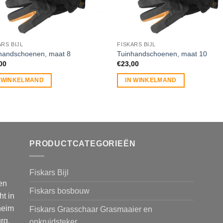
ARS BIJL
FISKARS BIJL
handschoenen, maat 8
Tuinhandschoenen, maat 10
00
€
23,00
N WINKELMAND
IN WINKELMAND
PRODUCTCATEGORIEËN
Fiskars Bijl
en
Fiskars bosbouw
ht in
heim
Fiskars Grasschaar Grasmaaier en
rg.
onkruidsteker