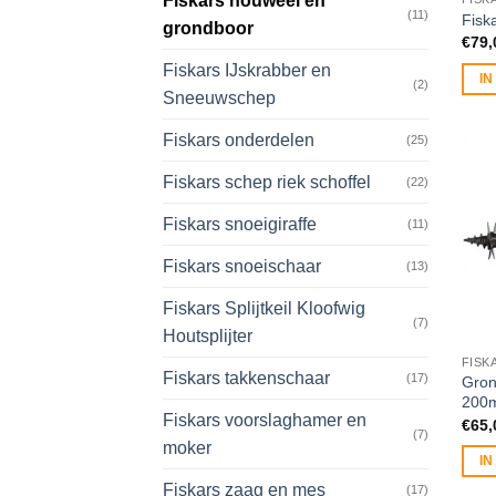
Fiskars houweel en
(11)
Fisk
grondboor
€
79,
Fiskars IJskrabber en
I
(2)
Sneeuwschep
Fiskars onderdelen
(25)
Fiskars schep riek schoffel
(22)
Fiskars snoeigiraffe
(11)
Fiskars snoeischaar
(13)
Fiskars Splijtkeil Kloofwig
(7)
Houtsplijter
FISK
Fiskars takkenschaar
(17)
Gron
200
Fiskars voorslaghamer en
€
65,
(7)
moker
I
Fiskars zaag en mes
(17)