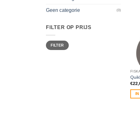
Geen categorie
(0)
FILTER OP PRIJS
Min.
Max.
FILTER
prijs
prijs
FISK
Quik
€
22,
I