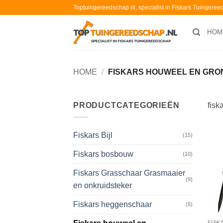
Ga
Toptuingereedschap.nl, specialist in Fiskars Tuingere
naar
inhoud
HOM
HOME
/
FISKARS HOUWEEL EN GR
PRODUCTCATEGORIEËN
fisk
Fiskars Bijl
(15)
Fiskars bosbouw
(10)
Fiskars Grasschaar Grasmaaier
(9)
en onkruidsteker
Fiskars heggenschaar
(6)
FISK