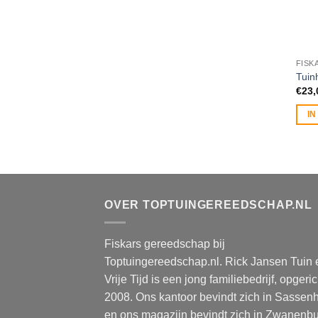
FISK
Tuin
€
23,
I
OVER TOPTUINGEREEDSCHAP.NL
Fiskars gereedschap bij
Toptuingereedschap.nl. Rick Jansen Tuin 
Vrije Tijd is een jong familiebedrijf, opgeric
2008. Ons kantoor bevindt zich in Sassen
en ons magazijn bevindt zich in Zwanenbu