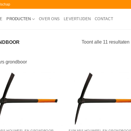
edschap
E
PRODUCTEN
OVER ONS
LEVERTIJDEN
CONTACT
Toont alle 11 resultaten
ONDBOOR
ars grondboor
ARS HOUWEEL EN GRONDBOOR
FISKARS HOUWEEL EN GRONDBOO