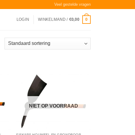
Veel gestelde vragen
0
LOGIN
WINKELMAND /
€
0,00
NIET OP VOORRAAD
R
FISKARS HOUWEEL EN GRONDBOOR