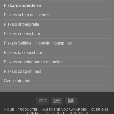
Fiskars onderdelen
Fiskars schep riek schoffel
Fiskars snoeigiraffe
Fiskars snoeischaar
Fiskars Splijtkeil Kloofwig Houtsplijter
Fiskars takkenschaar
Fiskars voorslaghamer en moker
Fiskars zaag en mes
Geen categorie
Cash
Bancontact
IDeal
On
HOME
PRODUCTEN
ALGEMENE VOORWAARDEN
OVER ONS
Delivery
CONTACT
VEEL GESTELDE VRAGEN