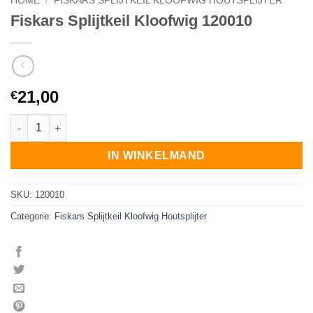
HOME
/
FISKARS SPLIJTKEIL KLOOFWIG HOUTSPLIJTER
Fiskars Splijtkeil Kloofwig 120010
21,00
€
Fiskars Splijtkeil Kloofwig 120010 aantal
IN WINKELMAND
SKU:
120010
Categorie:
Fiskars Splijtkeil Kloofwig Houtsplijter