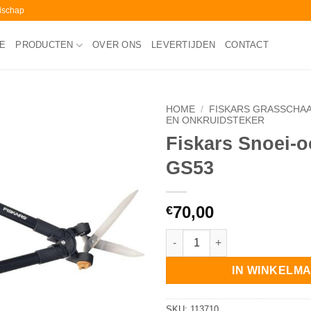
edschap
E
PRODUCTEN
OVER ONS
LEVERTIJDEN
CONTACT
HOME
/
FISKARS GRASSCHA
EN ONKRUIDSTEKER
Fiskars Snoei-o
GS53
70,00
€
Fiskars Snoei-ooievaar GS53 a
IN WINKELM
SKU:
113710