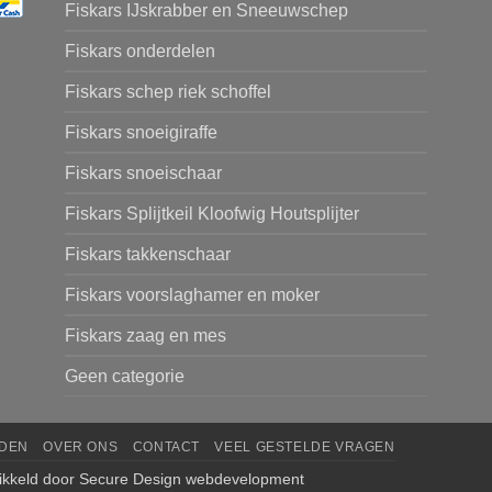
Fiskars IJskrabber en Sneeuwschep
Fiskars onderdelen
Fiskars schep riek schoffel
Fiskars snoeigiraffe
Fiskars snoeischaar
Fiskars Splijtkeil Kloofwig Houtsplijter
Fiskars takkenschaar
Fiskars voorslaghamer en moker
Fiskars zaag en mes
Geen categorie
DEN
OVER ONS
CONTACT
VEEL GESTELDE VRAGEN
ikkeld door
Secure Design webdevelopment