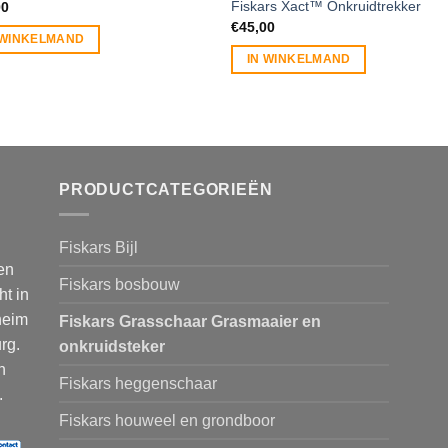
Fiskars Xact™ Onkruidtrekker
00
€
45,00
 WINKELMAND
IN WINKELMAND
PRODUCTCATEGORIEËN
Fiskars Bijl
en
Fiskars bosbouw
ht in
heim
Fiskars Grasschaar Grasmaaier en
rg.
onkruidsteker
n
Fiskars heggenschaar
.
Fiskars houweel en grondboor