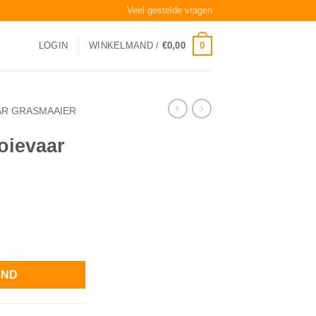
Veel gestelde vragen
0
LOGIN
WINKELMAND /
€
0,00
AR GRASMAAIER
oievaar
antal
AND