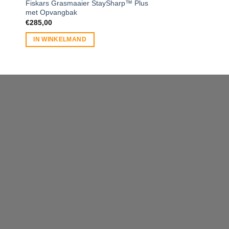
Fiskars Grasmaaier StaySharp™ Plus
Fiskars GS46 Grask
met Opvangbak
Servo-System™ op s
€
285,00
€
46,00
IN WINKELMAND
IN WINKELMAND