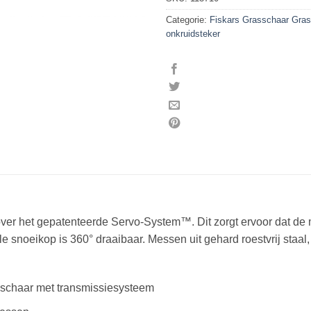
Categorie:
Fiskars Grasschaar Gras
onkruidsteker
r het gepatenteerde Servo-System™. Dit zorgt ervoor dat de me
le snoeikop is 360° draaibaar. Messen uit gehard roestvrij staa
nschaar met transmissiesysteem