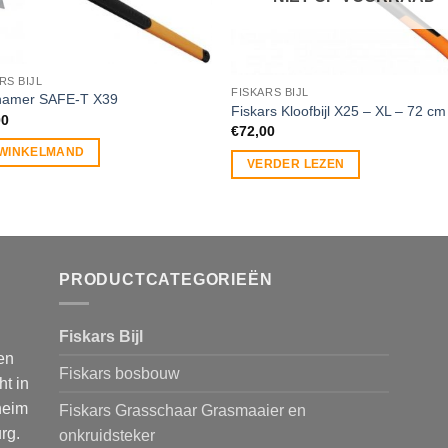
RS BIJL
FISKARS BIJL
hamer SAFE-T X39
Fiskars Kloofbijl X25 – XL – 72 cm
00
€
72,00
 WINKELMAND
VERDER LEZEN
PRODUCTCATEGORIEËN
Fiskars Bijl
en
Fiskars bosbouw
ht in
heim
Fiskars Grasschaar Grasmaaier en
rg.
onkruidsteker