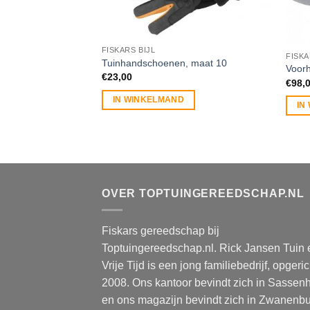
FISKARS BIJL
FISKA
Tuinhandschoenen, maat 10
Voor
€
23,00
€
98,
IN WINKELMAND
IN
OVER TOPTUINGEREEDSCHAP.NL
Fiskars gereedschap bij
Toptuingereedschap.nl. Rick Jansen Tuin 
Vrije Tijd is een jong familiebedrijf, opgeric
2008. Ons kantoor bevindt zich in Sassen
en ons magazijn bevindt zich in Zwanenbu