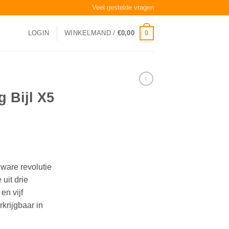
Veel gestelde vragen
0
LOGIN
WINKELMAND /
€
0,00
 Bijl X5
 ware revolutie
uit drie
en vijf
rkrijgbaar in