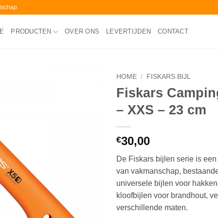
edschap
E
PRODUCTEN
OVER ONS
LEVERTIJDEN
CONTACT
HOME
/
FISKARS BIJL
Fiskars Camping
– XXS – 23 cm
30,00
€
De Fiskars bijlen serie is een
van vakmanschap, bestaande 
universele bijlen voor hakken 
kloofbijlen voor brandhout, ve
verschillende maten.