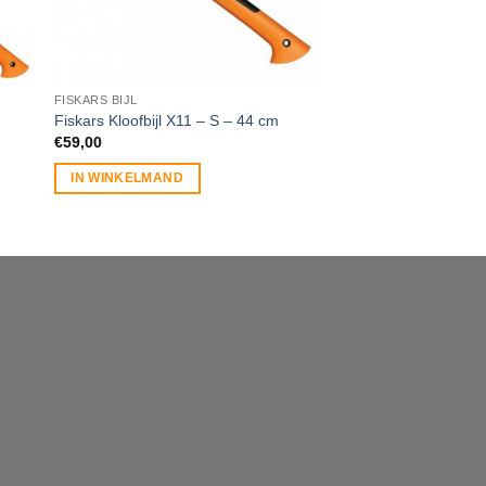
FISKARS BIJL
FISKARS BIJL
Fiskars Kloofbijl X11 – S – 44 cm
Fiskars Kloofbijl X2
€
59,00
€
89,00
IN WINKELMAND
IN WINKELMAND